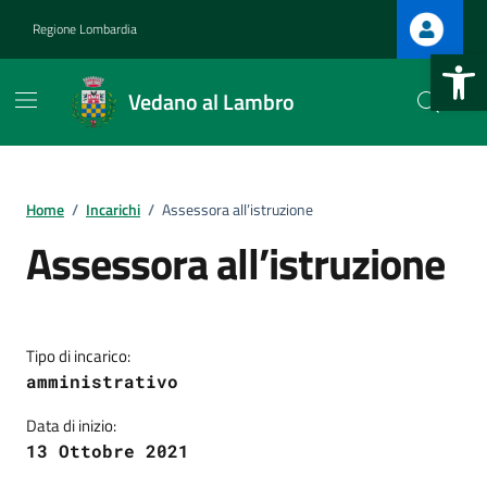
Vai ai contenuti
Vai al footer
Regione Lombardia
Open 
Vedano al Lambro
Home
/
Incarichi
/
Assessora all’istruzione
Assessora all’istruzione
Tipo di incarico:
amministrativo
Data di inizio:
13 Ottobre 2021