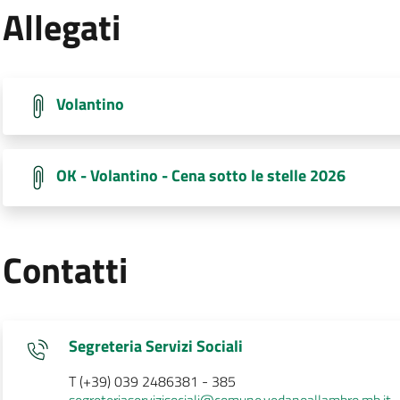
Allegati
Volantino
OK - Volantino - Cena sotto le stelle 2026
Contatti
Segreteria Servizi Sociali
T (+39) 039 2486381 - 385
segreteriaservizisociali@comune.vedanoallambro.mb.it